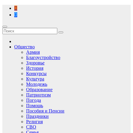
Перейти
к
содержимому
Общество
Армия
Благоустройство
Здоровье
История
Конкурсы
Культура
Молодежь
Образование
Патриотизм
Погода
Помощь
Пособия и Пенсии
Праздники
Религия
СВО
Семья