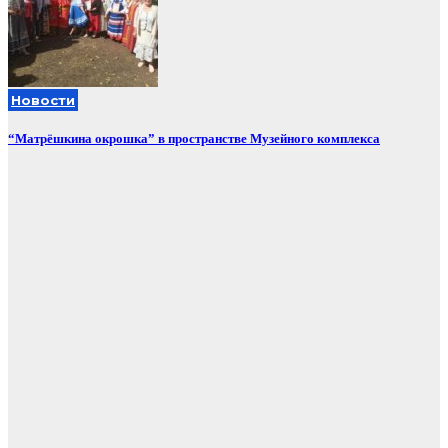
Новости
“Матрёшкина окрошка” в пространстве Музейного комплекса