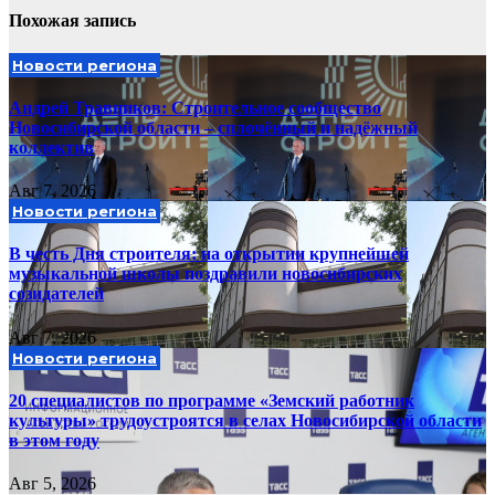
Похожая запись
Новости региона
Андрей Травников: Строительное сообщество
Новосибирской области – сплочённый и надёжный
коллектив
Авг 7, 2026
Новости региона
В честь Дня строителя: на открытии крупнейшей
музыкальной школы поздравили новосибирских
созидателей
Авг 7, 2026
Новости региона
20 специалистов по программе «Земский работник
культуры» трудоустроятся в селах Новосибирской области
в этом году
Авг 5, 2026