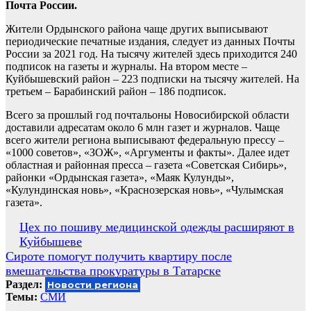
Почта России.
Жители Ордынского района чаще других выписывают
периодические печатные издания, следует из данных Почты
России за 2021 год. На тысячу жителей здесь приходится 240
подписок на газеты и журналы. На втором месте –
Куйбышевский район – 223 подписки на тысячу жителей. На
третьем – Барабинский район – 186 подписок.
Всего за прошлый год почтальоны Новосибирской области
доставили адресатам около 6 млн газет и журналов. Чаще
всего жители региона выписывают федеральную прессу –
«1000 советов», «ЗОЖ», «Аргументы и факты». Далее идет
областная и районная пресса – газета «Советская Сибирь»,
районки «Ордынская газета», «Маяк Кулунды»,
«Кулундинская новь», «Краснозерская новь», «Чулымская
газета».
Навигация
Цех по пошиву медицинской одежды расширяют в
Куйбышеве
по
Сироте помогут получить квартиру после
записям
вмешательства прокуратуры в Татарске
Раздел:
Новости региона
Темы:
СМИ