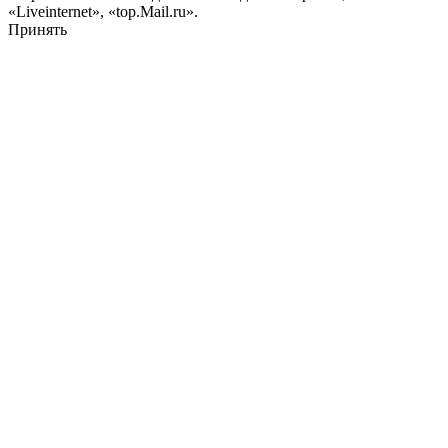
«Liveinternet», «top.Mail.ru».
Принять