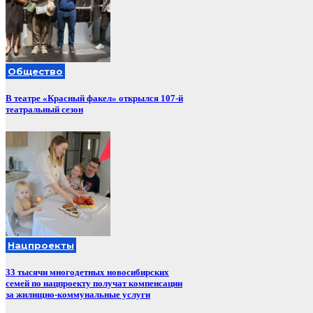
Общество
В театре «Красный факел» открылся 107-й
театральный сезон
Нацпроекты
33 тысячи многодетных новосибирских
семей по нацпроекту получат компенсации
за жилищно-коммунальные услуги