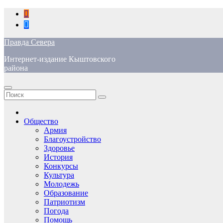
Перейти
к
содержимому
Правда Севера
Интернет-издание Кыштовского
района
Общество
Армия
Благоустройство
Здоровье
История
Конкурсы
Культура
Молодежь
Образование
Патриотизм
Погода
Помощь