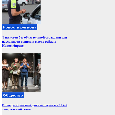
Новости региона
Таксистов без обязательной страховки для
пассажиров выявили в ходе рейда в
Новосибирске
Общество
В театре «Красный факел» открылся 107-й
театральный сезон