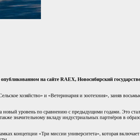
, опубликованном на сайте RAEX, Новосибирский государст
льское хозяйство» и «Ветеринария и зоотехния», заняв восьмые
а новый уровень по сравнению с предыдущими годами. Это ста
а также значительному вкладу индустриальных партнёров в обра
мках концепции «Три миссии университета», которая включает 
кты.