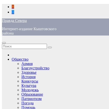
Перейти
к
содержимому
Правда Севера
Интернет-издание Кыштовского
района
Общество
Армия
Благоустройство
Здоровье
История
Конкурсы
Культура
Молодежь
Образование
Патриотизм
Погода
Помощь