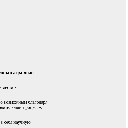
венный аграрный
 места в
ло возможным благодаря
зовательный процесс», —
в себя научную