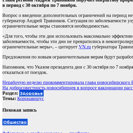
в период с 30 октября по 7 ноября.
Вопрос о введении дополнительных ограничений на период не
губернатор Андрей Травников. Ситуация по заболеваемости ух
ограничительные меры становятся необходимостью.
«Для того, чтобы эти дни использовать максимально эффектив
заболеваемости, чтобы эти дни не превратились в неконтроли
ограничительные меры», – цитирует
VN.ru
губернатора Травни
Предложения по новым ограничительным мерам будут разработ
Напомним, что Указом президента дни с 30 октября по 7 ноябр
отказаться от поездок.
Навигация
Нерабочую неделю прокомментировала глава новосибирского Р
На добросовестность новосибирцев в вопросе вакцинации рас
по
Раздел:
Здоровье
записям
Темы:
Коронавирус
Похожая запись
Общество