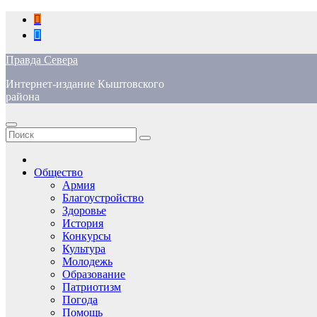
Перейти
к
содержимому
Правда Севера
Интернет-издание Кыштовского
района
Общество
Армия
Благоустройство
Здоровье
История
Конкурсы
Культура
Молодежь
Образование
Патриотизм
Погода
Помощь