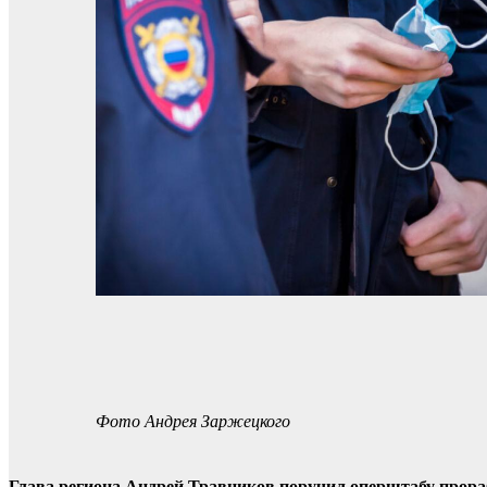
Фото Андрея Заржецкого
Глава региона Андрей Травников поручил оперштабу прора