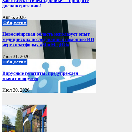
Заботьтесь о своём здоровье — пройдите
диспансеризацию!
Авг 6, 2026
Общество
Новосибирская область использует опыт
медицинских исследований с помощью ИИ
через платформу «МосМедИИ»
Июл 31, 2026
Общество
Вирусные гепатиты: предупрежден —
значит вооружен
Июл 30, 2026