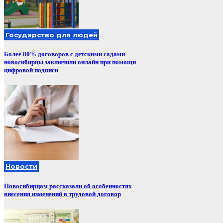
Государство для людей
Более 80% договоров с детскими садами
новосибирцы заключили онлайн при помощи
цифровой подписи
Новости
Новосибирцам рассказали об особенностях
внесения изменений в трудовой договор