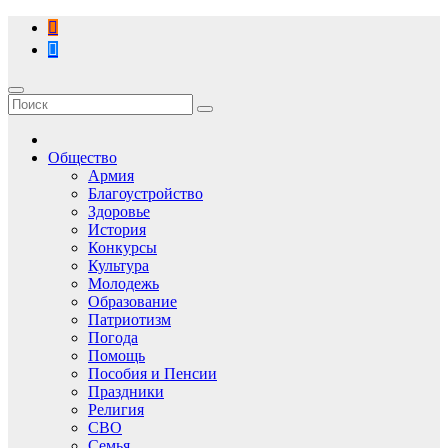
Перейти
к
содержимому
Общество
Армия
Благоустройство
Здоровье
История
Конкурсы
Культура
Молодежь
Образование
Патриотизм
Погода
Помощь
Пособия и Пенсии
Праздники
Религия
СВО
Семья