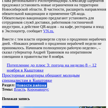
Глава регионального Роспотребнадзора Александр Щербатов
предложил установить новые ограничения на территории
Новосибирской области. В частности, расширить направления
обязательной вакцинации и применение QR-кода.
Обязательную вакцинацию предлагают установить для
сотрудников служб доставки, работников гостиничной
индустрии, а действие QR-кодов – на кафе, рестораны и вход
в Экспоцентр, сообщает
VN.ru.
Вместе с тем власти опровергли слухи о продлении нерабочих
дней. «Никаких решений о продлении нерабочей недели не
принималось. Начинаем полноценную рабочую неделю», –
сказал губернатор Андрей Травников на оперативном
совещании в правительстве 8 ноября.
Навигация
Потепление до плюс 3: погода на неделю 8 – 12
ноября в Кыштовке
по
Просторные квартиры обещают молодым
записям
специалистам в Кыштовке
Раздел:
Новости района
Темы:
Власть
,
Коронавирус
Похожая запись