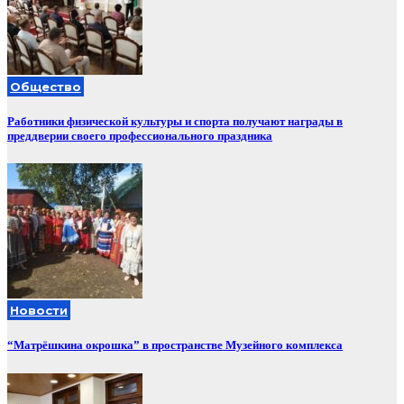
Общество
Работники физической культуры и спорта получают награды в
преддверии своего профессионального праздника
Новости
“Матрёшкина окрошка” в пространстве Музейного комплекса