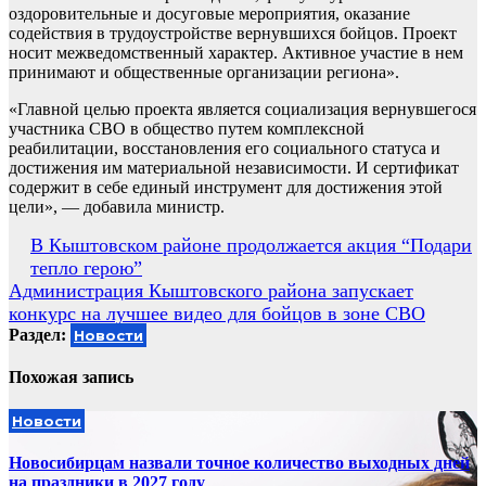
оздоровительные и досуговые мероприятия, оказание
содействия в трудоустройстве вернувшихся бойцов. Проект
носит межведомственный характер. Активное участие в нем
принимают и общественные организации региона».
«Главной целью проекта является социализация вернувшегося
участника СВО в общество путем комплексной
реабилитации, восстановления его социального статуса и
достижения им материальной независимости. И сертификат
содержит в себе единый инструмент для достижения этой
цели», — добавила министр.
Навигация
В Кыштовском районе продолжается акция “Подари
тепло герою”
по
Администрация Кыштовского района запускает
записям
конкурс на лучшее видео для бойцов в зоне СВО
Раздел:
Новости
Похожая запись
Новости
Новосибирцам назвали точное количество выходных дней
на праздники в 2027 году