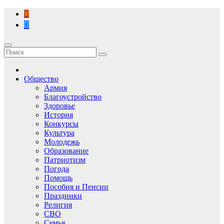
Перейти
к
содержимому
Общество
Армия
Благоустройство
Здоровье
История
Конкурсы
Культура
Молодежь
Образование
Патриотизм
Погода
Помощь
Пособия и Пенсии
Праздники
Религия
СВО
Семья