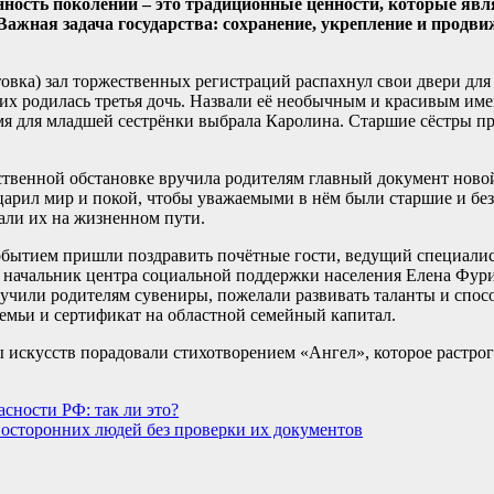
нность поколений – это традиционные ценности, которые я
ажная задача государства: сохранение, укрепление и продв
товка) зал торжественных регистраций распахнул свои двери дл
 них родилась третья дочь. Назвали её необычным и красивым им
мя для младшей сестрёнки выбрала Каролина. Старшие сёстры п
твенной обстановке вручила родителям главный документ ново
а царил мир и покой, чтобы уважаемыми в нём были старшие и 
дали их на жизненном пути.
обытием пришли поздравить почётные гости, ведущий специали
ачальник центра социальной поддержки населения Елена Фури
чили родителям сувениры, пожелали развивать таланты и спосо
емьи и сертификат на областной семейный капитал.
искусств порадовали стихотворением «Ангел», которое растрог
сности РФ: так ли это?
посторонних людей без проверки их документов