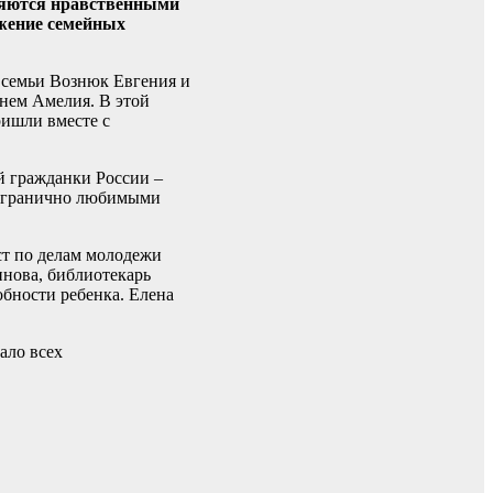
вляются нравственными
ижение семейных
я семьи Вознюк Евгения и
енем Амелия. В этой
ришли вместе с
й гражданки России –
безгранично любимыми
ст по делам молодежи
нова, библиотекарь
бности ребенка. Елена
ало всех