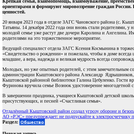
Крепкая семья, взаимопомощь, взаимоуважение, преемстве
ориентирами и формируют мировоззрение граждан России. В
ценностей.
20 января 2023 года в отделе ЗАГС Чановского района (с. Кыш
Татьяны. 14 декабря 2022 года они вновь стали родителями, у
молодой семье уже растут две дочери Каролина и Ангелина. И
родителями на это торжественное мероприятие.
Ведущий специалист отдела ЗАГС Ксения Космынина в торжес
«Свидетельство о рождении» и пожелала, чтобы в доме всегд
младшие, а вера, надежда и великая мудрость всегда сопровож
Молодых, но уже опытных родителей, с этим замечательным с
администрации Кыштовского района Александр Ядрышников, н
Кыштовской районной библиотеки Галина Цебуленко. Гости вру
Фуринова вручила семье Вознюк удостоверение многодетной с
В завершении праздника, учащиеся Кыштовской детской школы 
присутствующих, и песней «Счастливая семья».
Навигация
Отдалённый Кыштовский район создал угрозу обороне и безопа
АО «РЭС» предупреждает: не подпускайте к электросчетчику 
по
Раздел:
Общество
записям
Похожая запись