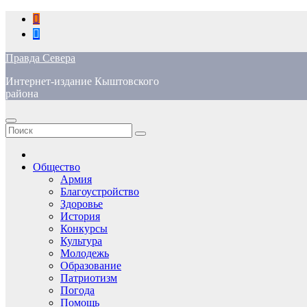
Перейти
к
содержимому
Правда Севера
Интернет-издание Кыштовского
района
Общество
Армия
Благоустройство
Здоровье
История
Конкурсы
Культура
Молодежь
Образование
Патриотизм
Погода
Помощь