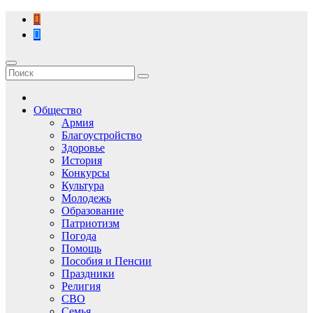
Перейти
к
содержимому
Общество
Армия
Благоустройство
Здоровье
История
Конкурсы
Культура
Молодежь
Образование
Патриотизм
Погода
Помощь
Пособия и Пенсии
Праздники
Религия
СВО
Семья