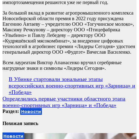
импортозамещения решаются уже не первый год.
За большой вклад в развитие агропромышленного комплекса
Новосибирской области премия в 2022 году присуждена
Евгению Автаеву – учредителю ООО «Тогучинское молоко»,
Максиму Речкунову – директору ООО «Птицефабрика
«Улыбино» и Павлу Лебедеву – директору ООО
«Кудряшёвский мясокомбинат», за внедрение цифровых
технологий в агробизнес премии «Лидеры Сегодня» удостоен
генеральный директор ООО «Фудпэт» Вячеслав Василенко.
Всем лауреатам Виктор Апанасенко вручил серебряные
нагрудные знаки и символы «Лидеры Сегодня».
Навигация
В Убинке стартовали зональные этапы
всероссийских военно-спортивных игр «Зарница» и
по
«Победа»
записям
Определились первые участники областного этапа
военно-спортивных игр «Зарница» и «Победа»
Раздел:
Новости
Похожая запись
Новости