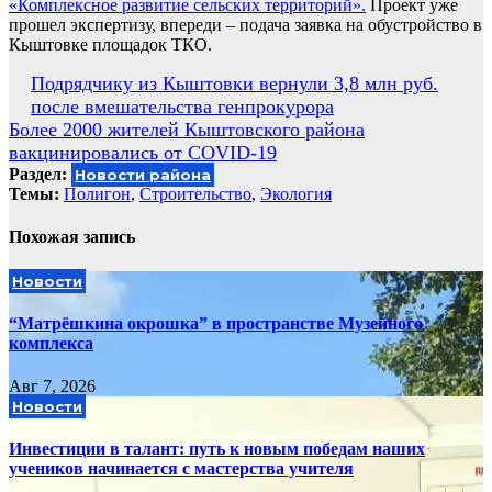
«Комплексное развитие сельских территорий».
Проект уже
прошел экспертизу, впереди – подача заявка на обустройство в
Кыштовке площадок ТКО.
Навигация
Подрядчику из Кыштовки вернули 3,8 млн руб.
после вмешательства генпрокурора
по
Более 2000 жителей Кыштовского района
записям
вакцинировались от COVID-19
Раздел:
Новости района
Темы:
Полигон
,
Строительство
,
Экология
Похожая запись
Новости
“Матрёшкина окрошка” в пространстве Музейного
комплекса
Авг 7, 2026
Новости
Инвестиции в талант: путь к новым победам наших
учеников начинается с мастерства учителя