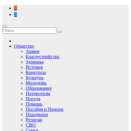
Перейти
к
содержимому
Общество
Армия
Благоустройство
Здоровье
История
Конкурсы
Культура
Молодежь
Образование
Патриотизм
Погода
Помощь
Пособия и Пенсии
Праздники
Религия
СВО
Семья