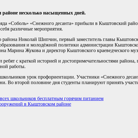
 районе несколько насыщенных дней.
тряда «Соболь» «Снежного десанта» прибыли в Кыштовский райо
себя различные мероприятия.
го района Николай Шипчин, первый заместитель главы Кыштовс
 образования и молодёжной политики администрации Кыштовско
она Марина Жукова и директор Кыштовского краеведческого муз
ребят с краткой историей и достопримечательностями района, 
ной работы.
 школьников урок профориентации. Участники «Снежного десан
ни. Во второй половине дня студенты планируют принять участи
 всех школьников бесплатным горячим питанием
ооружений в Кыштовском районе