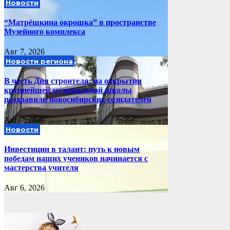
Новости
“Матрёшкина окрошка” в пространстве
Музейного комплекса
Авг 7, 2026
Новости региона
В честь Дня строителя: на открытии
крупнейшей музыкальной школы
поздравили новосибирских созидателей
Авг 7, 2026
Новости
Инвестиции в талант: путь к новым
победам наших учеников начинается с
мастерства учителя
Авг 6, 2026