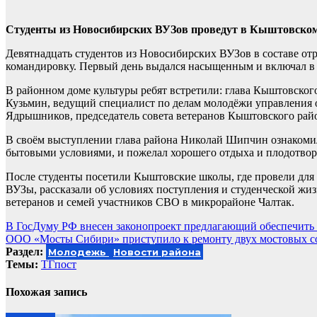
Студенты из Новосибирских ВУЗов проведут в Кыштовском
Девятнадцать студентов из Новосибирских ВУЗов в составе о
командировку. Первый день выдался насыщенным и включал в 
В районном доме культуры ребят встретили: глава Кыштовско
Кузьмин, ведущий специалист по делам молодёжи управления
Ядрышников, председатель совета ветеранов Кыштовского рай
В своём выступлении глава района Николай Шипчин ознакомил 
бытовыми условиями, и пожелал хорошего отдыха и плодотвор
После студенты посетили Кыштовские школы, где провели для
ВУЗы, рассказали об условиях поступления и студенческой жиз
ветеранов и семей участников СВО в микрорайоне Чалтак.
Навигация
В ГосДуму РФ внесен законопроект предлагающий обеспечить
ООО «Мосты Сибири» приступило к ремонту двух мостовых с
по
Раздел:
Молодежь
Новости района
записям
Темы:
ТГпост
Похожая запись