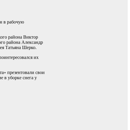
н в рабочую
кого района Виктор
го района Александр
ея Татьяна Шерко.
поинтересовался их
та» презентовали свои
е в уборке снега у