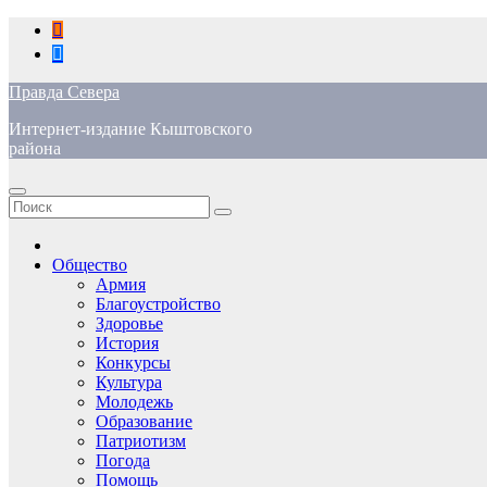
Перейти
к
содержимому
Правда Севера
Интернет-издание Кыштовского
района
Общество
Армия
Благоустройство
Здоровье
История
Конкурсы
Культура
Молодежь
Образование
Патриотизм
Погода
Помощь