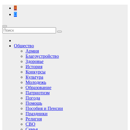
Перейти
к
содержимому
Общество
Армия
Благоустройство
Здоровье
История
Конкурсы
Культура
Молодежь
Образование
Патриотизм
Погода
Помощь
Пособия и Пенсии
Праздники
Религия
СВО
Семья