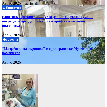
Авг 7, 2026
Общество
Работники физической культуры и спорта получают
награды в преддверии своего профессионального
праздника
Авг 7, 2026
Новости
“Матрёшкина окрошка” в пространстве Музейного
комплекса
Авг 7, 2026