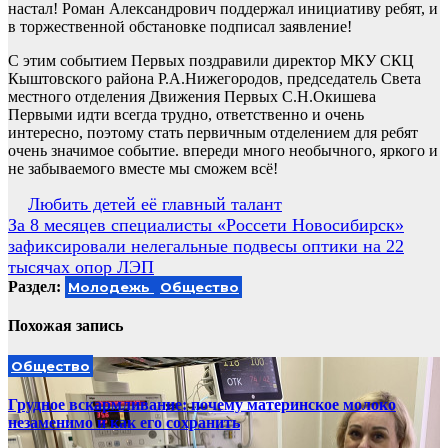
настал! Роман Александрович поддержал инициативу ребят, и
в торжественной обстановке подписал заявление!
С этим событием Первых поздравили директор МКУ СКЦ
Кыштовского района Р.А.Нижегородов, председатель Света
местного отделения Движения Первых С.Н.Окишева
Первыми идти всегда трудно, ответственно и очень
интересно, поэтому стать первичным отделением для ребят
очень значимое событие. впереди много необычного, яркого и
не забываемого вместе мы сможем всё!
Навигация
Любить детей её главный талант
За 8 месяцев специалисты «Россети Новосибирск»
по
зафиксировали нелегальные подвесы оптики на 22
записям
тысячах опор ЛЭП
Раздел:
Молодежь
Общество
Похожая запись
Общество
Грудное вскармливание: почему материнское молоко
незаменимо и как его сохранить