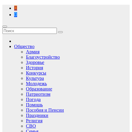
Перейти
к
содержимому
Общество
Армия
Благоустройство
Здоровье
История
Конкурсы
Культура
Молодежь
Образование
Патриотизм
Погода
Помощь
Пособия и Пенсии
Праздники
Религия
СВО
Семья