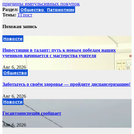
записям
причины импульсивных покупок
Раздел:
Общество
Патриотизм
Темы:
ТГпост
Похожая запись
Новости
Инвестиции в талант: путь к новым победам наших
учеников начинается с мастерства учителя
Авг 6, 2026
Общество
Заботьтесь о своём здоровье — пройдите диспансеризацию!
Авг 6, 2026
Новости
Госавтоинспеция сообщает
Авг 6, 2026