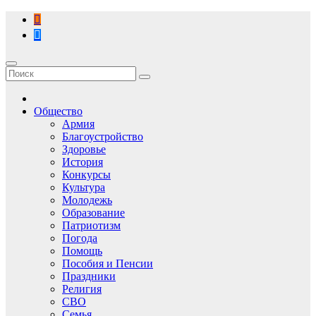
Перейти
к
содержимому
Общество
Армия
Благоустройство
Здоровье
История
Конкурсы
Культура
Молодежь
Образование
Патриотизм
Погода
Помощь
Пособия и Пенсии
Праздники
Религия
СВО
Семья