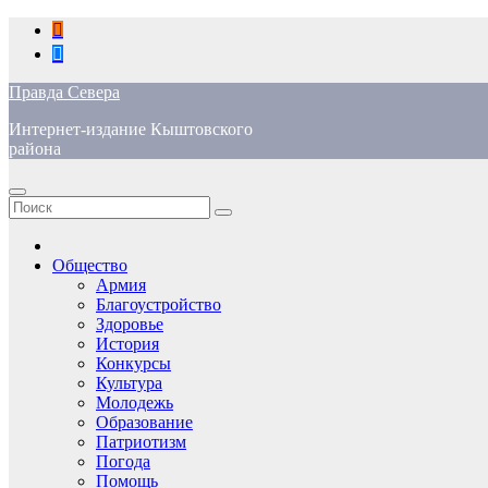
Перейти
к
содержимому
Правда Севера
Интернет-издание Кыштовского
района
Общество
Армия
Благоустройство
Здоровье
История
Конкурсы
Культура
Молодежь
Образование
Патриотизм
Погода
Помощь