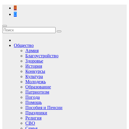
Перейти
к
содержимому
Общество
Армия
Благоустройство
Здоровье
История
Конкурсы
Культура
Молодежь
Образование
Патриотизм
Погода
Помощь
Пособия и Пенсии
Праздники
Религия
СВО
Семья