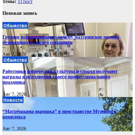
Темы:
ТГпост
Похожая запись
Общество
Грудное вскармливание: почему материнское молоко
незаменимо и как его сохранить
Авг 7, 2026
Общество
Работники физической культуры и спорта получают
награды в преддверии своего профессионального
праздника
Авг 7, 2026
Новости
“Матрёшкина окрошка” в пространстве Музейного
комплекса
Авг 7, 2026