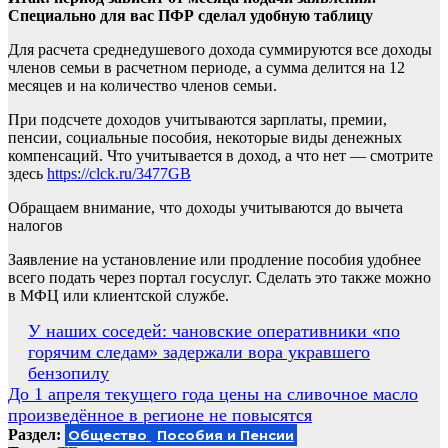
Специально для вас ПФР сделал удобную таблицу
Для расчета среднедушевого дохода суммируются все доходы
членов семьи в расчетном периоде, а сумма делится на 12
месяцев и на количество членов семьи.
При подсчете доходов учитываются зарплаты, премии,
пенсии, социальные пособия, некоторые виды денежных
компенсаций. Что учитывается в доход, а что нет — смотрите
здесь
https://clck.ru/3477GB
Обращаем внимание, что доходы учитываются до вычета
налогов
Заявление на установление или продление пособия удобнее
всего подать через портал госуслуг. Сделать это также можно
в МФЦ или клиентской службе.
Навигация
У наших соседей: чановские оперативники «по
горячим следам» задержали вора укравшего
по
бензопилу
записям
До 1 апреля текущего года цены на сливочное масло
произведённое в регионе не повысятся
Раздел:
Общество
Пособия и Пенсии