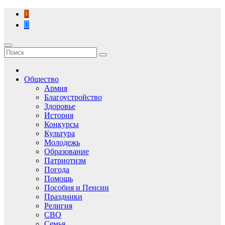
Перейти
к
содержимому
Общество
Армия
Благоустройство
Здоровье
История
Конкурсы
Культура
Молодежь
Образование
Патриотизм
Погода
Помощь
Пособия и Пенсии
Праздники
Религия
СВО
Семья