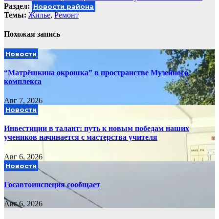
записям
Раздел:
Новости района
Темы:
Жилье
,
Ремонт
Похожая запись
Новости
“Матрёшкина окрошка” в пространстве Музейного
комплекса
Авг 7, 2026
Новости
Инвестиции в талант: путь к новым победам наших
учеников начинается с мастерства учителя
Авг 6, 2026
Новости
Госавтоинспеция сообщает
Авг 6, 2026