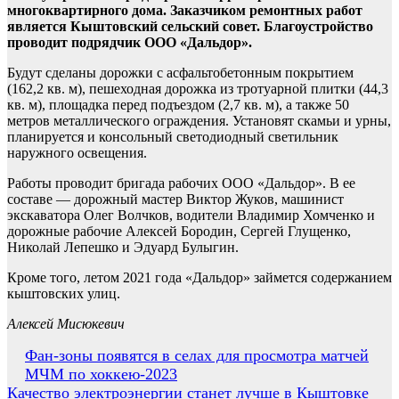
многоквартирного дома. Заказчиком ремонтных работ
является Кыштовский сельский совет. Благоустройство
проводит подрядчик ООО «Дальдор».
Будут сделаны дорожки с асфальтобетонным покрытием
(162,2 кв. м), пешеходная дорожка из тротуарной плитки (44,3
кв. м), площадка перед подъездом (2,7 кв. м), а также 50
метров металлического ограждения. Установят скамьи и урны,
планируется и консольный светодиодный светильник
наружного освещения.
Работы проводит бригада рабочих ООО «Дальдор». В ее
составе — дорожный мастер Виктор Жуков, машинист
экскаватора Олег Волчков, водители Владимир Хомченко и
дорожные рабочие Алексей Бородин, Сергей Глущенко,
Николай Лепешко и Эдуард Булыгин.
Кроме того, летом 2021 года «Дальдор» займется содержанием
кыштовских улиц.
Алексей Мисюкевич
Навигация
Фан-зоны появятся в селах для просмотра матчей
МЧМ по хоккею-2023
по
Качество электроэнергии станет лучше в Кыштовке