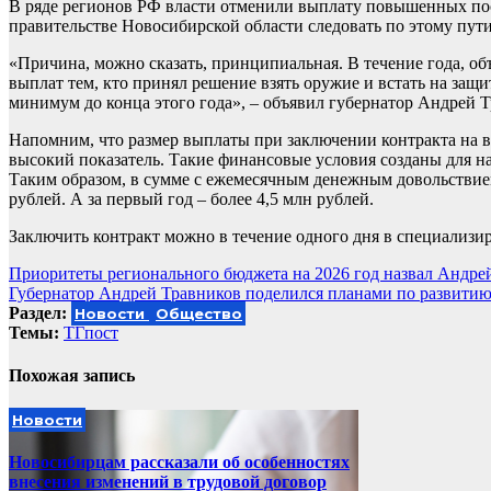
В ряде регионов РФ власти отменили выплату повышенных по
правительстве Новосибирской области следовать по этому пут
«Причина, можно сказать, принципиальная. В течение года, о
выплат тем, кто принял решение взять оружие и встать на защ
минимум до конца этого года», – объявил губернатор Андрей 
Напомним, что размер выплаты при заключении контракта на в
высокий показатель. Такие финансовые условия созданы для 
Таким образом, в сумме с ежемесячным денежным довольствием
рублей. А за первый год – более 4,5 млн рублей.
Заключить контракт можно в течение одного дня в специализир
Навигация
Приоритеты регионального бюджета на 2026 год назвал Андре
Губернатор Андрей Травников поделился планами по развити
по
Раздел:
Новости
Общество
записям
Темы:
ТГпост
Похожая запись
Новости
Новосибирцам рассказали об особенностях
внесения изменений в трудовой договор