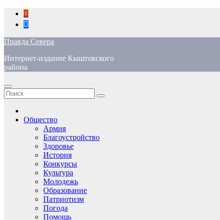
Перейти
к
содержимому
Правда Севера
Интернет-издание Кыштовского
района
Общество
Армия
Благоустройство
Здоровье
История
Конкурсы
Культура
Молодежь
Образование
Патриотизм
Погода
Помощь