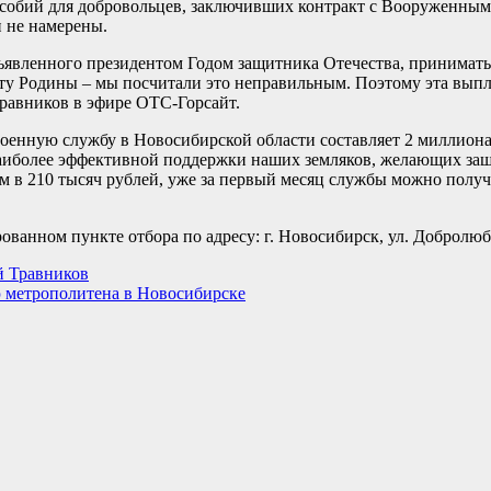
собий для добровольцев, заключивших контракт с Вооруженным
и не намерены.
бъявленного президентом Годом защитника Отечества, принимат
иту Родины – мы посчитали это неправильным. Поэтому эта выпл
Травников в эфире ОТС-Горсайт.
оенную службу в Новосибирской области составляет 2 миллиона
наиболее эффективной поддержки наших земляков, желающих защ
 в 210 тысяч рублей, уже за первый месяц службы можно получи
ованном пункте отбора по адресу: г. Новосибирск, ул. Добролюбо
й Травников
ю метрополитена в Новосибирске