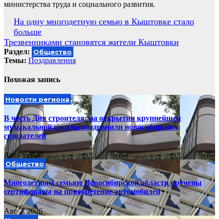
министерства труда и социального развития.
Навигация
На одну многодетную семью в Кыштовке стало
больше
по
Трезвенниками становятся жители Кыштовки
записям
Раздел:
Общество
Темы:
Поздравления
Похожая запись
Новости региона
В честь Дня строителя: на открытии крупнейшей
музыкальной школы поздравили новосибирских
созидателей
Авг 7, 2026
Общество
Многодетным семьям Новосибирской области вручены
сертификаты на приобретение автомобилей
Авг 7, 2026