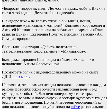
доверяем, уважаем, ценим, чтим».
«Бодрости, здоровья, силы, Легкости в делах, любви. Внуки в
гости чтоб ходили, Дети чтоб не подвели!»
В видеоролике – не только стихи, но и танцы, песни,
исполнение музыкальных композий. Елизавета Короткевич и
Алексей Калякин исполнили на бабалайке и гармони «Ехал
казак за Дунай». Екатерина Почепко исполнила песню «Ах,
Самара-городок».
Воспитанники студии «Дебют» подготовили
театрализованное представление – «Миниатюра».
Была даже вариация Сванильды из балета «Копелия» в
исполнении Алисы Соломахиной.
Посмотреть ролик с видеопоздравлением можно на сайте
ДШИ
по ссылке.
Напомним, что в рамках декады пожилого человека в каждом
районе Новосибирской области запланирован целый ряд
культурных событий. Для пенсионеров музеи, театры,
концертные залы и новосибирский зоопарк будут открыты для
бесплатного посещения. Полный перечень мероприятий ко
дню пожилого человека опубликован на
сайте
регионального