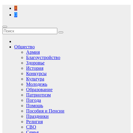
Перейти
к
содержимому
Общество
Армия
Благоустройство
Здоровье
История
Конкурсы
Культура
Молодежь
Образование
Патриотизм
Погода
Помощь
Пособия и Пенсии
Праздники
Религия
СВО
Семья