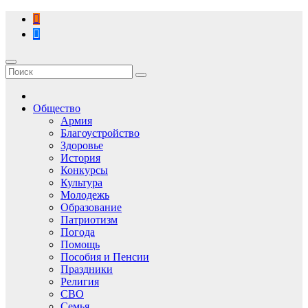
Перейти
к
содержимому
Общество
Армия
Благоустройство
Здоровье
История
Конкурсы
Культура
Молодежь
Образование
Патриотизм
Погода
Помощь
Пособия и Пенсии
Праздники
Религия
СВО
Семья