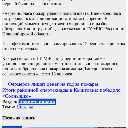
первый были охвачены огнем.
«Через полчаса пожар удалось локализовать. Еще около часа
потребовалось для ликвидации открытого горения. В
настоящий момент осуществляется проливка и разбор
обгоревших конструкций», – рассказали в ГУ МЧС России по
Новосибирской области.
Из кафе самостоятельно эвакуировались 15 человек. При этом
никто не пострадал.
Как рассказали в ГУ МЧС, в тушении пожара также
участвовали специалисты местного отдельного пожарного
поста и добровольная пожарная команда Дмитриевского
сельского совета – всего 13 человек.
Навигация
Фермеров лишат денег на год за пожары
Итоги районной спартакиады в Кыштовке: победило
по
«Солнышко»
записям
Раздел:
Новости района
Темы:
Пожары
Похожая запись