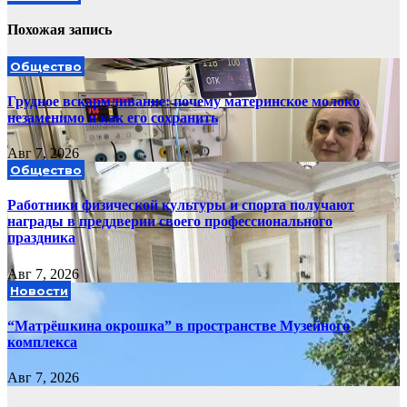
Похожая запись
Общество
Грудное вскармливание: почему материнское молоко
незаменимо и как его сохранить
Авг 7, 2026
Общество
Работники физической культуры и спорта получают
награды в преддверии своего профессионального
праздника
Авг 7, 2026
Новости
“Матрёшкина окрошка” в пространстве Музейного
комплекса
Авг 7, 2026