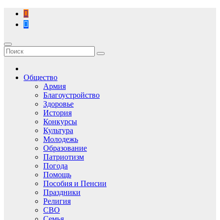
Перейти
к
содержимому
Общество
Армия
Благоустройство
Здоровье
История
Конкурсы
Культура
Молодежь
Образование
Патриотизм
Погода
Помощь
Пособия и Пенсии
Праздники
Религия
СВО
Семья