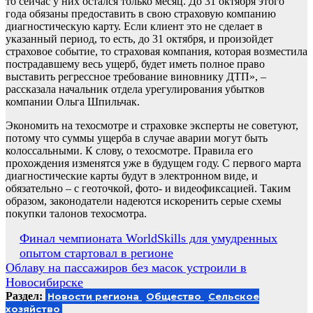
то сейчас у них остался только месяц. До 31 октября этого
года обязаны предоставить в свою страховую компанию
диагностическую карту. Если клиент это не сделает в
указанный период, то есть, до 31 октября, и произойдет
страховое событие, то страховая компания, которая возместила
пострадавшему весь ущерб, будет иметь полное право
выставить регрессное требование виновнику ДТП», –
рассказала начальник отдела урегулирования убытков
компании Ольга Шпильчак.
Экономить на техосмотре и страховке эксперты не советуют,
потому что суммы ущерба в случае аварии могут быть
колоссальными. К слову, о техосмотре. Правила его
прохождения изменятся уже в будущем году. С первого марта
диагностические карты будут в электронном виде, и
обязательно – с геоточкой, фото- и видеофиксацией. Таким
образом, законодатели надеются искоренить серые схемы
покупки талонов техосмотра.
Навигация
Финал чемпионата WorldSkills для умудренных
опытом стартовал в регионе
по
Облаву на пассажиров без масок устроили в
записям
Новосибирске
Раздел:
Новости региона
Общество
Сельское
хозяйство