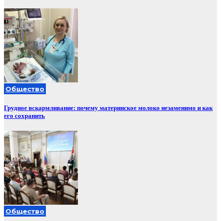
Общество
Грудное вскармливание: почему материнское молоко незаменимо и как
его сохранить
Общество