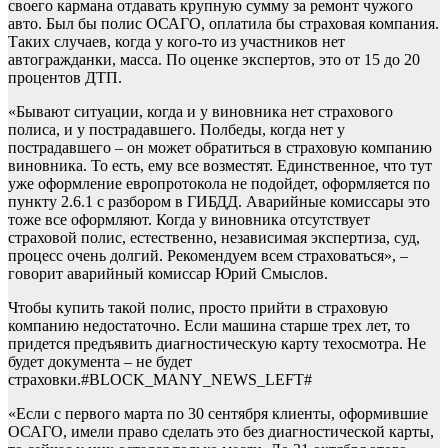
своего кармана отдавать крупную сумму за ремонт чужого
авто. Был бы полис ОСАГО, оплатила бы страховая компания.
Таких случаев, когда у кого-то из участников нет
автогражданки, масса. По оценке экспертов, это от 15 до 20
процентов ДТП.
«Бывают ситуации, когда и у виновника нет страхового
полиса, и у пострадавшего. Полбеды, когда нет у
пострадавшего – он может обратиться в страховую компанию
виновника. То есть, ему все возместят. Единственное, что тут
уже оформление европротокола не подойдет, оформляется по
пункту 2.6.1 с разбором в ГИБДД. Аварийные комиссары это
тоже все оформляют. Когда у виновника отсутствует
страховой полис, естественно, независимая экспертиза, суд,
процесс очень долгий. Рекомендуем всем страховаться», –
говорит аварийный комиссар Юрий Смыслов.
Чтобы купить такой полис, просто прийти в страховую
компанию недостаточно. Если машина старше трех лет, то
придется предъявить диагностическую карту техосмотра. Не
будет документа – не будет
страховки.#BLOCK_MANY_NEWS_LEFT#
«Если с первого марта по 30 сентября клиенты, оформившие
ОСАГО, имели право сделать это без диагностической карты,