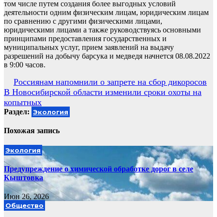
том числе путем создания более выгодных условий
деятельности одним физическим лицам, юридическим лицам
по сравнению с другими физическими лицами,
юридическими лицами а также руководствуясь основными
принципами предоставления государственных и
муниципальных услуг, прием заявлений на выдачу
разрешений на добычу барсука и медведя начнется 08.08.2022
в 9:00 часов.
Навигация
Россиянам напомнили о запрете на сбор дикоросов
В Новосибирской области изменили сроки охоты на
по
копытных
записям
Раздел:
Экология
Похожая запись
Экология
Предупреждение о химической обработке дорог в селе
Кыштовка
Июн 26, 2026
Общество