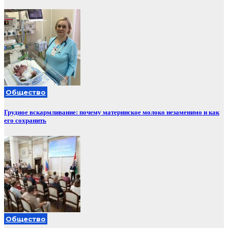
Общество
Грудное вскармливание: почему материнское молоко незаменимо и как
его сохранить
Общество