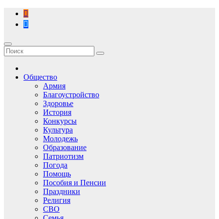
Перейти
к
содержимому
Общество
Армия
Благоустройство
Здоровье
История
Конкурсы
Культура
Молодежь
Образование
Патриотизм
Погода
Помощь
Пособия и Пенсии
Праздники
Религия
СВО
Семья