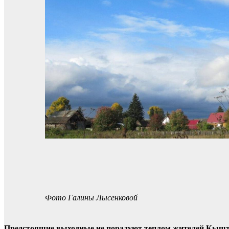
Фото Галины Лысенковой
Предстоящие выходные не порадуют теплом жителей Кыштов