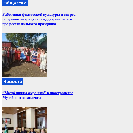
Общество
Работники физической культуры и спорта
получают награды в преддверии своего
профессионального праздника
Новости
“Матрёшкина окрошка” в пространстве
Музейного комплекса