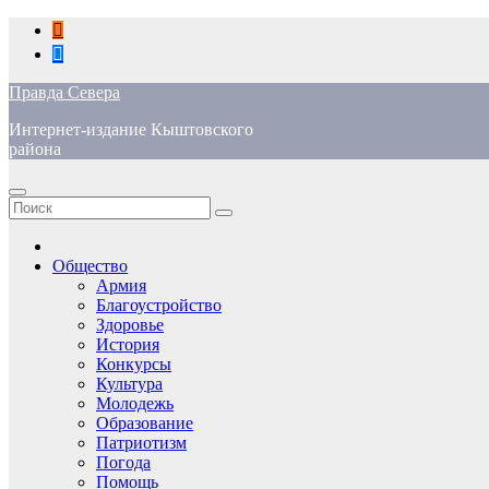
Перейти
к
содержимому
Правда Севера
Интернет-издание Кыштовского
района
Общество
Армия
Благоустройство
Здоровье
История
Конкурсы
Культура
Молодежь
Образование
Патриотизм
Погода
Помощь