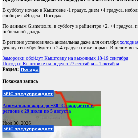
В субботу ночью в Кыштовке -1 градус, днем +4 градуса, небол
сообщает «Яндекс. Погода».
По данным Gismeteo.ru, в субботу в райцентре +2, +4 градуса, 
небольшой дождь.
В регионе установилась аномальная даже для сентября
холодна
декаду сентября будет на 2-4 градуса ниже нормы. В целом в
Навигация
Заморозки обойдут Кыштовку на выходных 18-19 сентября
Погода в Кыштовке на неделю 27 сентября – 1 октября
по
Раздел:
Погода
записям
Похожая запись
МЧС предупреждает
Аномальная жара до +30 °С ожидается в
регионе с 29 июля по 5 августа
Июл 30, 2026
МЧС предупреждает