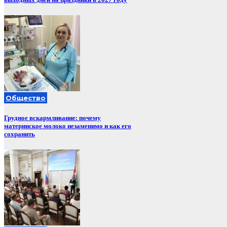
Общество
Грудное вскармливание: почему
материнское молоко незаменимо и как его
сохранить