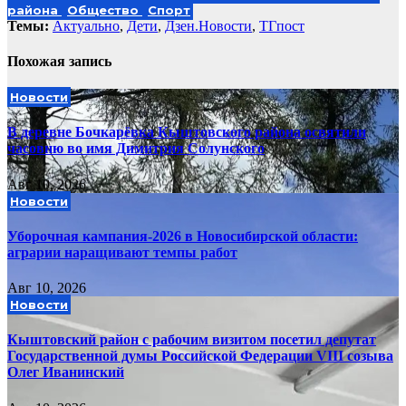
района
Общество
Спорт
Темы:
Актуально
,
Дети
,
Дзен.Новости
,
ТГпост
Похожая запись
Новости
В деревне Бочкарёвка Кыштовского района освятили
часовню во имя Димитрия Солунского
Авг 10, 2026
Новости
Уборочная кампания‑2026 в Новосибирской области:
аграрии наращивают темпы работ
Авг 10, 2026
Новости
Кыштовский район с рабочим визитом посетил депутат
Государственной думы Российской Федерации VIII созыва
Олег Иванинский