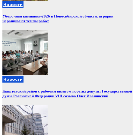
Новости
Уборочная кампания‑2026 в Новосибирской области: аграрии
наращивают темпы работ
Новости
Кыштовский район с рабочим визитом посетил депутат Государственной
думы Российской Федерации VIII созыва Олег Иванинский