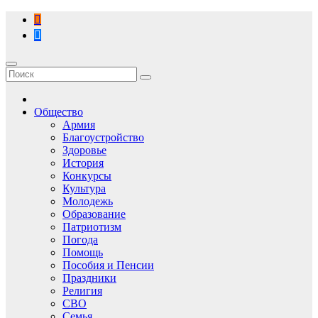
Перейти
к
содержимому
Общество
Армия
Благоустройство
Здоровье
История
Конкурсы
Культура
Молодежь
Образование
Патриотизм
Погода
Помощь
Пособия и Пенсии
Праздники
Религия
СВО
Семья