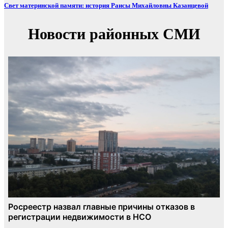
Свет материнской памяти: история Раисы Михайловны Казанцевой