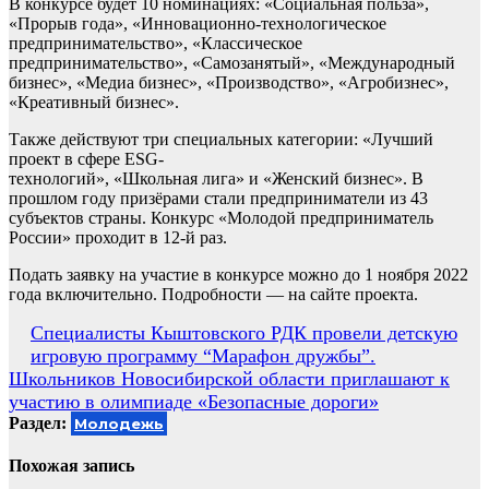
В конкурсе будет 10 номинациях: «Социальная польза»,
«Прорыв года», «Инновационно-технологическое
предпринимательство», «Классическое
предпринимательство», «Самозанятый», «Международный
бизнес», «Медиа бизнес», «Производство», «Агробизнес»,
«Креативный бизнес».
Также действуют три специальных категории: «Лучший
проект в сфере ESG-
технологий», «Школьная лига» и «Женский бизнес». В
прошлом году призёрами стали предприниматели из 43
субъектов страны. Конкурс «Молодой предприниматель
России» проходит в 12-й раз.
Подать заявку на участие в конкурсе можно до 1 ноября 2022
года включительно. Подробности — на сайте проекта.
Навигация
Специалисты Кыштовского РДК провели детскую
игровую программу “Марафон дружбы”.
по
Школьников Новосибирской области приглашают к
записям
участию в олимпиаде «Безопасные дороги»
Раздел:
Молодежь
Похожая запись