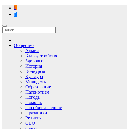
Перейти
к
содержимому
Общество
Армия
Благоустройство
Здоровье
История
Конкурсы
Культура
Молодежь
Образование
Патриотизм
Погода
Помощь
Пособия и Пенсии
Праздники
Религия
СВО
Семья