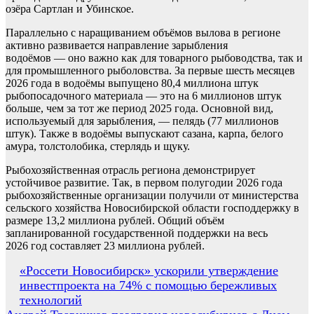
озёра Сартлан и Убинское.
Параллельно с наращиванием объёмов вылова в регионе
активно развивается направление зарыбления
водоёмов — оно важно как для товарного рыбоводства, так и
для промышленного рыболовства. За первые шесть месяцев
2026 года в водоёмы выпущено 80,4 миллиона штук
рыбопосадочного материала — это на 6 миллионов штук
больше, чем за тот же период 2025 года. Основной вид,
используемый для зарыбления, — пелядь (77 миллионов
штук). Также в водоёмы выпускают сазана, карпа, белого
амура, толстолобика, стерлядь и щуку.
Рыбохозяйственная отрасль региона демонстрирует
устойчивое развитие. Так, в первом полугодии 2026 года
рыбохозяйственные организации получили от министерства
сельского хозяйства Новосибирской области господдержку в
размере 13,2 миллиона рублей. Общий объём
запланированной государственной поддержки на весь
2026 год составляет 23 миллиона рублей.
Навигация
«Россети Новосибирск» ускорили утверждение
инвестпроекта на 74% с помощью бережливых
по
технологий
записям