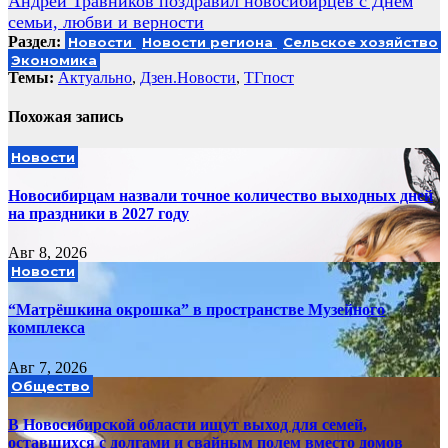
Андрей Травников поздравил новосибирцев с Днем
семьи, любви и верности
Раздел:
Новости
Новости региона
Сельское хозяйство
Экономика
Темы:
Актуально
,
Дзен.Новости
,
ТГпост
Похожая запись
Новости
Новосибирцам назвали точное количество выходных дней
на праздники в 2027 году
Авг 8, 2026
Новости
“Матрёшкина окрошка” в пространстве Музейного
комплекса
Авг 7, 2026
Общество
В Новосибирской области ищут выход для семей,
оставшихся с долгами и свайным полем вместо домов