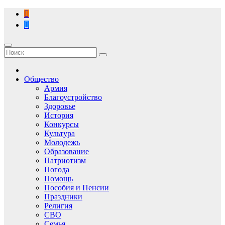
Перейти
к
содержимому
Общество
Армия
Благоустройство
Здоровье
История
Конкурсы
Культура
Молодежь
Образование
Патриотизм
Погода
Помощь
Пособия и Пенсии
Праздники
Религия
СВО
Семья