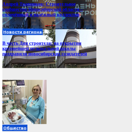
Андрей Травников: Строительное
сообщество Новосибирской области –
сплочённый и надёжный коллектив
Авг 7, 2026
Новости региона
В честь Дня строителя: на открытии
крупнейшей музыкальной школы
поздравили новосибирских созидателей
Авг 7, 2026
Общество