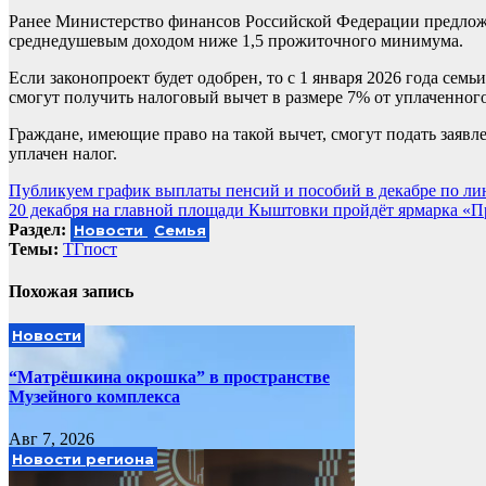
Ранее Министерство финансов Российской Федерации предложил
среднедушевым доходом ниже 1,5 прожиточного минимума.
Если законопроект будет одобрен, то с 1 января 2026 года сем
смогут получить налоговый вычет в размере 7% от уплаченного
Граждане, имеющие право на такой вычет, смогут подать заявлен
уплачен налог.
Навигация
Публикуем график выплаты пенсий и пособий в декабре по л
20 декабря на главной площади Кыштовки пройдёт ярмарка «П
по
Раздел:
Новости
Семья
записям
Темы:
ТГпост
Похожая запись
Новости
“Матрёшкина окрошка” в пространстве
Музейного комплекса
Авг 7, 2026
Новости региона