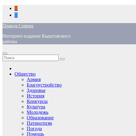
Перейти
к
содержимому
Правда Севера
Интернет-издание Кыштовского
района
Общество
Армия
Благоустройство
Здоровье
История
Конкурсы
Культура
Молодежь
Образование
Патриотизм
Погода
Помощь