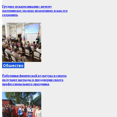
Грудное вскармливание: почему
материнское молоко незаменимо и как его
сохранить
Общество
Работники физической культуры и спорта
получают награды в преддверии своего
профессионального праздника