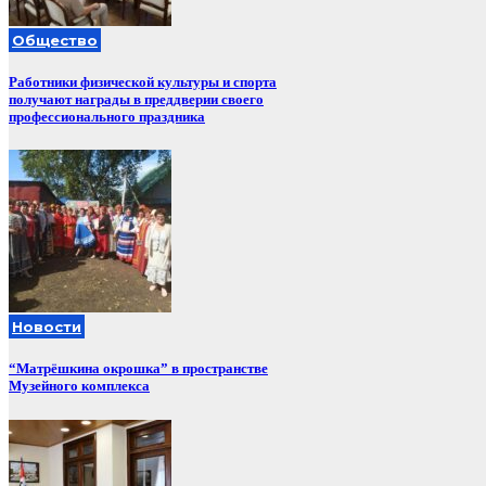
Общество
Работники физической культуры и спорта
получают награды в преддверии своего
профессионального праздника
Новости
“Матрёшкина окрошка” в пространстве
Музейного комплекса