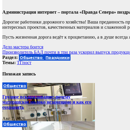
Администрация интернет – портала «Правда Севера» поздра
Дорогие работники дорожного хозяйства! Ваша преданность пр
интересных проектов, качественных материалов и слаженной р
Пусть жизненная дорога ведёт к процветанию, а в душе всегда
Навигация
Дело мастера боится
Производитель БАД почти в три раза ускорил выпуск продукци
по
Раздел:
Общество
Праздники
записям
Темы:
ТГпост
Похожая запись
Общество
Грудное вскармливание: почему
материнское молоко незаменимо и как его
сохранить
Авг 7, 2026
Общество