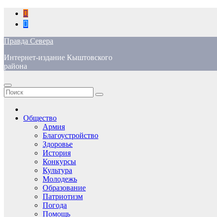
Перейти
к
содержимому
Правда Севера
Интернет-издание Кыштовского
района
Общество
Армия
Благоустройство
Здоровье
История
Конкурсы
Культура
Молодежь
Образование
Патриотизм
Погода
Помощь