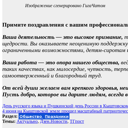
Изображение сгенерировано ГигаЧатом
Примите поздравления с вашим профессионал
Ваша деятельность
— это высокое призвание,
т
щедрости. Вы оказываете неоценимую поддержку 
ограниченными возможностями, детям-сиротам и
Ваша работа — это опора нашего общества,
вед
таких качествах, как милосердие, чуткость, терп
самоотверженный и благородный труд.
От всей души желаем вам крепкого здоровья, неи
Пусть добро, которое вы дарите людям, всегда 
Навигация
День русского языка и Пушкинский день России в Кыштовском
4 июня на Кыштовской земле прошел масштабный патриотичес
по
Раздел:
Общество
Праздники
записям
Темы:
Актуально
,
Дзен.Новости
,
ТГпост