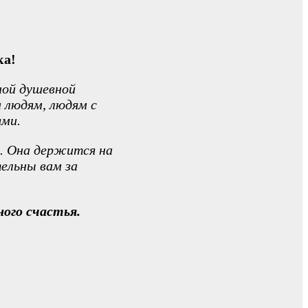
ка!
ной душевной
 людям, людям с
ями.
. Она держится на
тельны вам за
ного счастья.