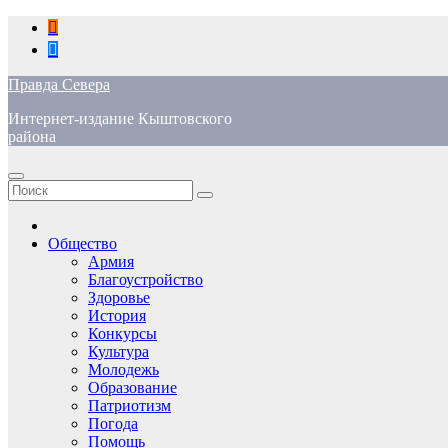
Перейти
к
содержимому
Правда Севера
Интернет-издание Кыштовского
района
Общество
Армия
Благоустройство
Здоровье
История
Конкурсы
Культура
Молодежь
Образование
Патриотизм
Погода
Помощь