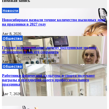
Похожая запись
Новости
Новосибирцам назвали точное количество выходных дней
на праздники в 2027 году
Авг 8, 2026
Общество
Грудное вскармливание: почему материнское молоко
незаменимо и как его сохранить
Авг 7, 2026
Общество
Работники физической культуры и спорта получают
награды в преддверии своего профессионального
праздника
Авг 7, 2026