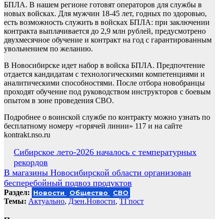
БПЛА. В нашем регионе готовят операторов для службы в
новых войсках. Для мужчин 18-45 лет, годных по здоровью,
есть возможность служить в войсках БПЛА: при заключении
контракта выплачивается до 2,9 млн рублей, предусмотрено
двухмесячное обучение и контракт на год с гарантированным
увольнением по желанию.
В Новосибирске идет набор в войска БПЛА. Предпочтение
отдается кандидатам с технологическими компетенциями и
аналитическими способностями. После отбора новобранцы
проходят обучение под руководством инструкторов с боевым
опытом в зоне проведения СВО.
Подробнее о воинской службе по контракту можно узнать по
бесплатному номеру «горячей линии» 117 и на сайте
kontrakt.nso.ru
Навигация
Сибирское лето-2026 началось с температурных
рекордов
по
В магазины Новосибирской области организован
записям
бесперебойный подвоз продуктов
Раздел:
Новости
Общество
СВО
Темы:
Актуально
,
Дзен.Новости
,
ТГпост