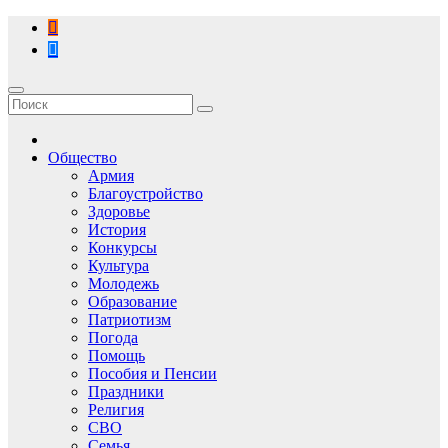
Перейти
к
содержимому
Общество
Армия
Благоустройство
Здоровье
История
Конкурсы
Культура
Молодежь
Образование
Патриотизм
Погода
Помощь
Пособия и Пенсии
Праздники
Религия
СВО
Семья