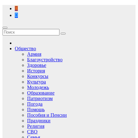
Перейти
к
содержимому
Общество
Армия
Благоустройство
Здоровье
История
Конкурсы
Культура
Молодежь
Образование
Патриотизм
Погода
Помощь
Пособия и Пенсии
Праздники
Религия
СВО
Семья