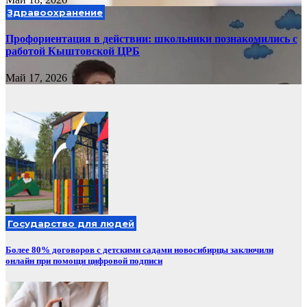
Здравоохранение
Профориентация в действии: школьники познакомились с
работой Кыштовской ЦРБ
Май 17, 2026
Государство для людей
Более 80% договоров с детскими садами новосибирцы заключили
онлайн при помощи цифровой подписи