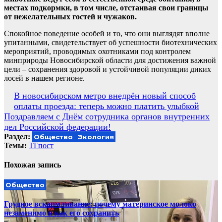
местах подкормки, в том числе, отстаивая свои границы
от нежелательных гостей и чужаков.
Спокойное поведение особей и то, что они выглядят вполне
упитанными, свидетельствует об успешности биотехнических
мероприятий, проводимых охотниками под контролем
минприроды Новосибирской области для достижения важной
цели – сохранения здоровой и устойчивой популяции диких
лосей в нашем регионе.
Навигация
В новосибирском метро внедрён новый способ
оплаты проезда: теперь можно платить улыбкой
по
Поздравляем с Днём сотрудника органов внутренних
записям
дел Российской федерации!
Раздел:
Общество
Экология
Темы:
ТГпост
Похожая запись
Общество
Грудное вскармливание: почему материнское молоко
незаменимо и как его сохранить