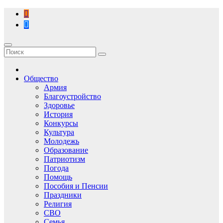
Перейти
к
содержимому
Общество
Армия
Благоустройство
Здоровье
История
Конкурсы
Культура
Молодежь
Образование
Патриотизм
Погода
Помощь
Пособия и Пенсии
Праздники
Религия
СВО
Семья