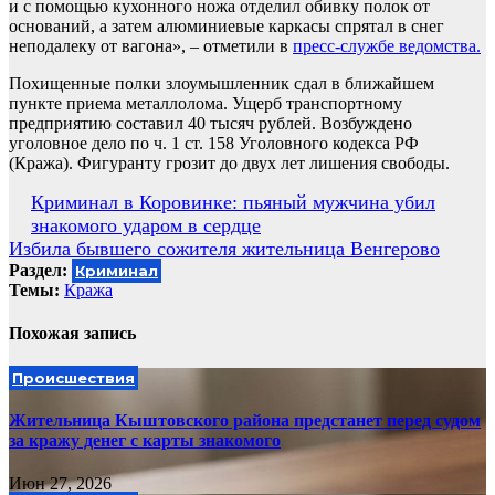
и с помощью кухонного ножа отделил обивку полок от
оснований, а затем алюминиевые каркасы спрятал в снег
неподалеку от вагона», – отметили в
пресс-службе ведомства.
Похищенные полки злоумышленник сдал в ближайшем
пункте приема металлолома. Ущерб транспортному
предприятию составил 40 тысяч рублей. Возбуждено
уголовное дело по ч. 1 ст. 158 Уголовного кодекса РФ
(Кража). Фигуранту грозит до двух лет лишения свободы.
Навигация
Криминал в Коровинке: пьяный мужчина убил
знакомого ударом в сердце
по
Избила бывшего сожителя жительница Венгерово
записям
Раздел:
Криминал
Темы:
Кража
Похожая запись
Происшествия
Жительница Кыштовского района предстанет перед судом
за кражу денег с карты знакомого
Июн 27, 2026