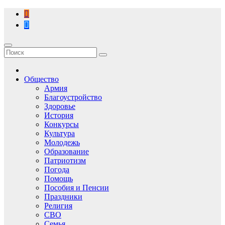
Перейти
к
содержимому
Общество
Армия
Благоустройство
Здоровье
История
Конкурсы
Культура
Молодежь
Образование
Патриотизм
Погода
Помощь
Пособия и Пенсии
Праздники
Религия
СВО
Семья