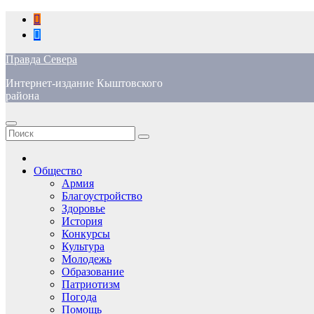
Перейти
к
содержимому
Правда Севера
Интернет-издание Кыштовского
района
Общество
Армия
Благоустройство
Здоровье
История
Конкурсы
Культура
Молодежь
Образование
Патриотизм
Погода
Помощь