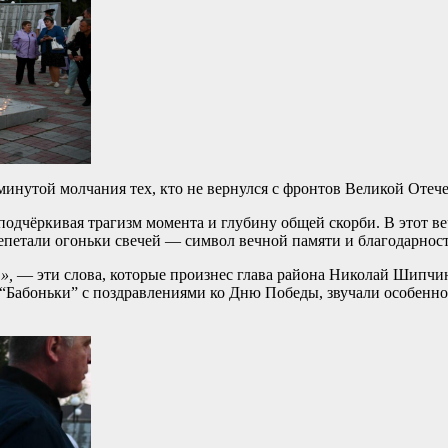
минутой молчания тех, кто не вернулся с фронтов Великой Отеч
подчёркивая трагизм момента и глубину общей скорби. В этот в
репетали огоньки свечей — символ вечной памяти и благодарнос
т»,
— эти слова, которые произнес глава района Николай Шипчин
я “Бабоньки” с поздравлениями ко Дню Победы, звучали особенн