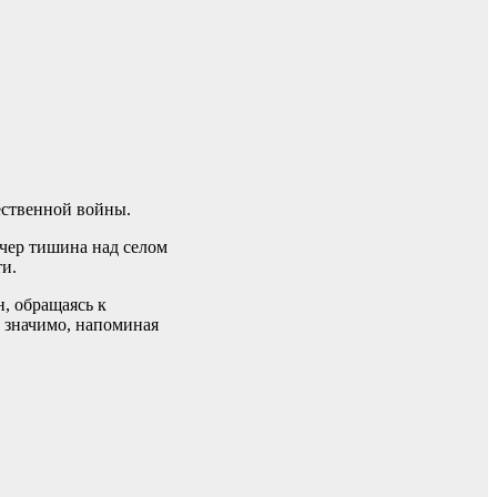
ественной войны.
ечер тишина над селом
ти.
, обращаясь к
о значимо, напоминая