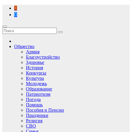
Перейти
к
содержимому
Общество
Армия
Благоустройство
Здоровье
История
Конкурсы
Культура
Молодежь
Образование
Патриотизм
Погода
Помощь
Пособия и Пенсии
Праздники
Религия
СВО
Семья