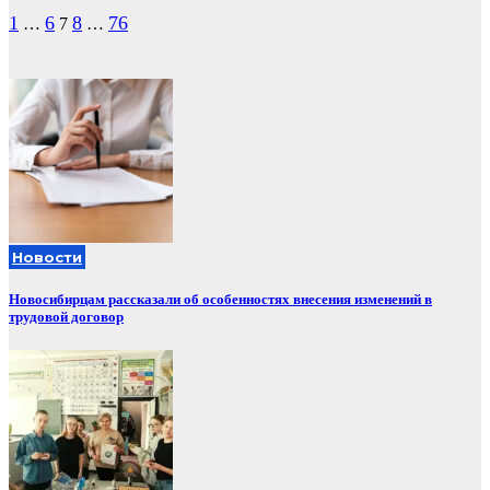
Пагинация
1
6
8
76
…
7
…
записей
Новости
Новосибирцам рассказали об особенностях внесения изменений в
трудовой договор