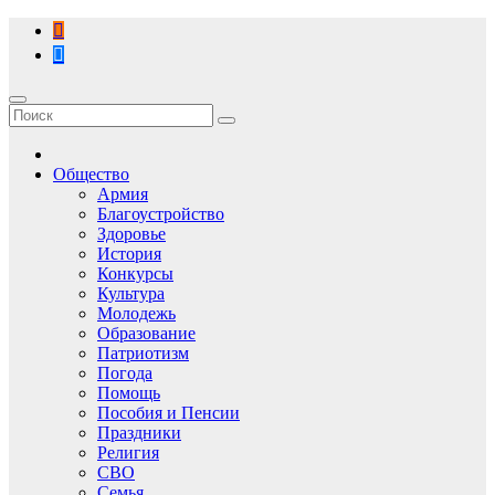
Перейти
к
содержимому
Общество
Армия
Благоустройство
Здоровье
История
Конкурсы
Культура
Молодежь
Образование
Патриотизм
Погода
Помощь
Пособия и Пенсии
Праздники
Религия
СВО
Семья