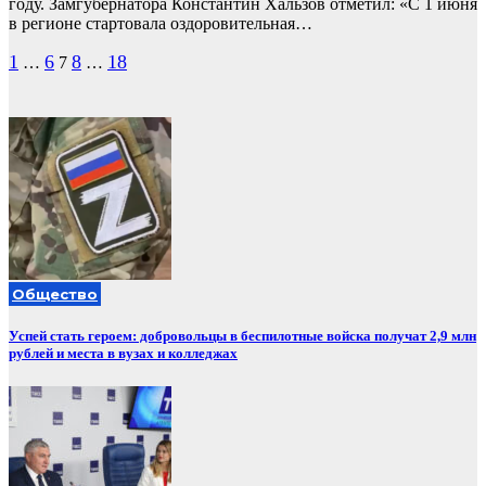
году. Замгубернатора Константин Хальзов отметил: «С 1 июня
в регионе стартовала оздоровительная…
Пагинация
1
6
8
18
…
7
…
записей
Общество
Успей стать героем: добровольцы в беспилотные войска получат 2,9 млн
рублей и места в вузах и колледжах