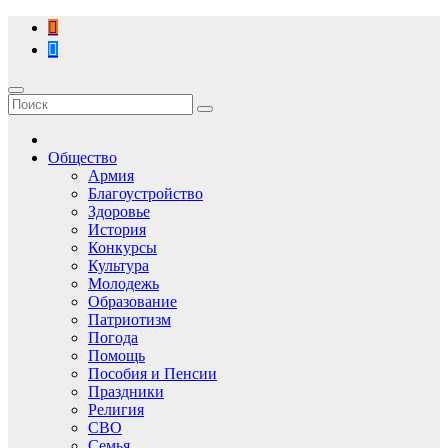
Перейти
к
содержимому
Общество
Армия
Благоустройство
Здоровье
История
Конкурсы
Культура
Молодежь
Образование
Патриотизм
Погода
Помощь
Пособия и Пенсии
Праздники
Религия
СВО
Семья