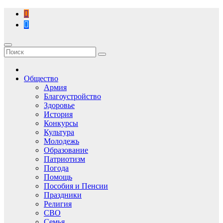
Перейти
к
содержимому
Общество
Армия
Благоустройство
Здоровье
История
Конкурсы
Культура
Молодежь
Образование
Патриотизм
Погода
Помощь
Пособия и Пенсии
Праздники
Религия
СВО
Семья