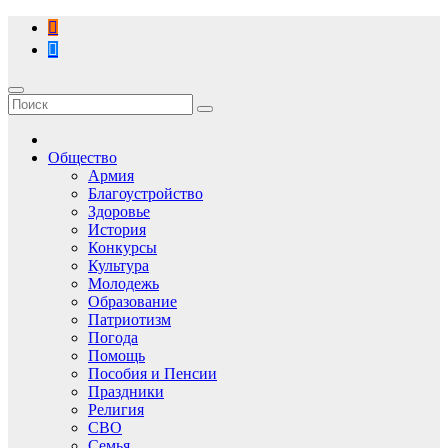
Перейти
к
содержимому
Общество
Армия
Благоустройство
Здоровье
История
Конкурсы
Культура
Молодежь
Образование
Патриотизм
Погода
Помощь
Пособия и Пенсии
Праздники
Религия
СВО
Семья