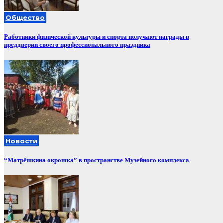
Общество
Работники физической культуры и спорта получают награды в
преддверии своего профессионального праздника
Новости
“Матрёшкина окрошка” в пространстве Музейного комплекса