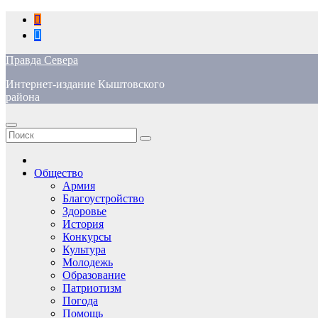
Перейти
к
содержимому
Правда Севера
Интернет-издание Кыштовского
района
Общество
Армия
Благоустройство
Здоровье
История
Конкурсы
Культура
Молодежь
Образование
Патриотизм
Погода
Помощь