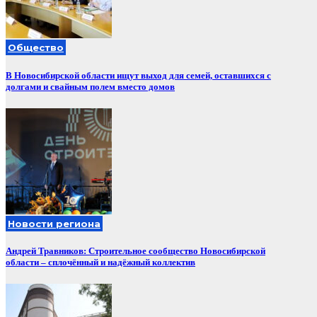
Общество
В Новосибирской области ищут выход для семей, оставшихся с
долгами и свайным полем вместо домов
Новости региона
Андрей Травников: Строительное сообщество Новосибирской
области – сплочённый и надёжный коллектив