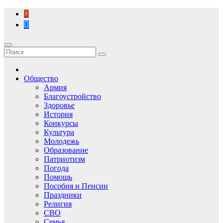
Перейти
к
содержимому
Общество
Армия
Благоустройство
Здоровье
История
Конкурсы
Культура
Молодежь
Образование
Патриотизм
Погода
Помощь
Пособия и Пенсии
Праздники
Религия
СВО
Семья