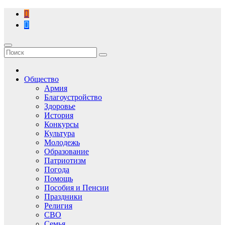
Перейти
к
содержимому
Общество
Армия
Благоустройство
Здоровье
История
Конкурсы
Культура
Молодежь
Образование
Патриотизм
Погода
Помощь
Пособия и Пенсии
Праздники
Религия
СВО
Семья