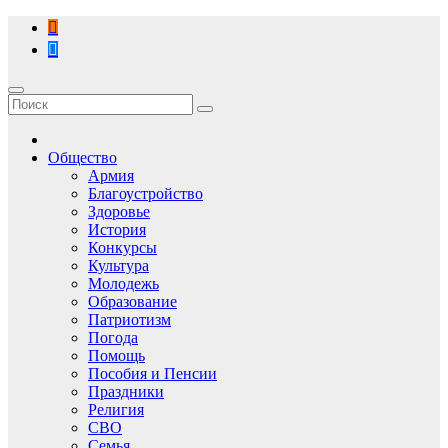
Перейти
к
содержимому
Общество
Армия
Благоустройство
Здоровье
История
Конкурсы
Культура
Молодежь
Образование
Патриотизм
Погода
Помощь
Пособия и Пенсии
Праздники
Религия
СВО
Семья