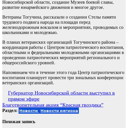
Новосибирской области, создание Музеев боевой славы,
развитие юнармейского движения и многое другое.
Ветераны Тогучина, рассказали о создании Стелы памяти
трудового подвига народа на площади перед
железнодорожным вокзалом и мероприятиях, проводимых со
школьниками и молодежью.
В планах ветеранских организаций Тогучинского района –
координация работы с Центром патриотического воспитания,
областными и федеральными молодежными организациями в
проведении патриотических мероприятий регионального и
общероссийского уровней.
Напоминаем что в течение этого года Центр патриотического
воспитания планирует провести три зональных конференции
ветеранских организаций.
Навигация
Губернатор Новосибирской области выступил в
прямом эфире
по
Благотворительная акция “Красная гвоздика”
записям
Раздел:
Новости
Новости региона
Похожая запись