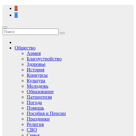
Перейти
к
содержимому
Общество
Армия
Благоустройство
Здоровье
История
Конкурсы
Культура
Молодежь
Образование
Патриотизм
Погода
Помощь
Пособия и Пенсии
Праздники
Религия
СВО
Семья