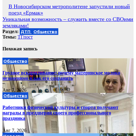
Навигация
В Новосибирском метрополитене запустили новый
поезд «Ермак»
по
Уникальная возможность – служить вместе со СВОими
записям
земляками!
Раздел:
ДТП
Общество
Темы:
ТГпост
Похожая запись
Общество
Грудное вскармливание: почему материнское молоко
незаменимо и как его сохранить
Авг 7, 2026
Общество
Работники физической культуры и спорта получают
награды в преддверии своего профессионального
праздника
Авг 7, 2026
Новости