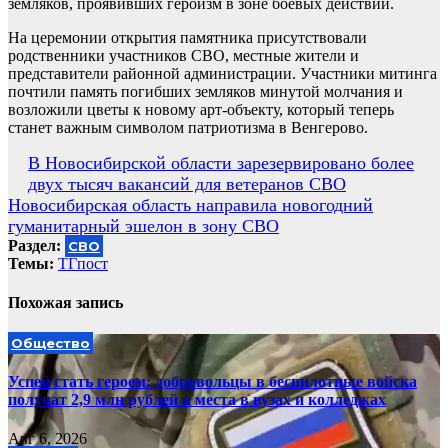
земляков, проявивших героизм в зоне боевых действий.
На церемонии открытия памятника присутствовали
родственники участников СВО, местные жители и
представители районной администрации. Участники митинга
почтили память погибших земляков минутой молчания и
возложили цветы к новому арт-объекту, который теперь
станет важным символом патриотизма в Венгерово.
Навигация
В Новосибирской области зарезервировано более
двух тысяч вакансий для ветеранов СВО
по
Новосибирская область направила новогодний
записям
гуманитарный эшелон в зону СВО
Раздел:
СВО
Темы:
ТГпост
Похожая запись
Общество
Успей стать героем: добровольцы в беспилотные войска
получат 2,9 млн рублей и места в вузах и колледжах
Авг 6, 2026