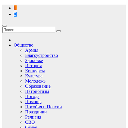
Перейти
к
содержимому
Общество
Армия
Благоустройство
Здоровье
История
Конкурсы
Культура
Молодежь
Образование
Патриотизм
Погода
Помощь
Пособия и Пенсии
Праздники
Религия
СВО
Семья