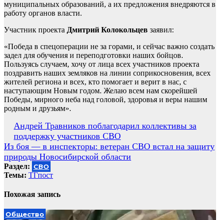
муниципальных образований, а их предложения внедряются в
работу органов власти.
Участник проекта
Дмитрий Колокольцев
заявил:
«Победа в спецоперации не за горами, и сейчас важно создать
задел для обучения и переподготовки наших бойцов.
Пользуясь случаем, хочу от лица всех участников проекта
поздравить наших земляков на линии соприкосновения, всех
жителей региона и всех, кто помогает и верит в нас, с
наступающим Новым годом. Желаю всем нам скорейшей
Победы, мирного неба над головой, здоровья и веры нашим
родным и друзьям».
Навигация
Андрей Травников поблагодарил коллективы за
поддержку участников СВО
по
Из боя — в инспекторы: ветеран СВО встал на защиту
записям
природы Новосибирской области
Раздел:
СВО
Темы:
ТГпост
Похожая запись
Общество