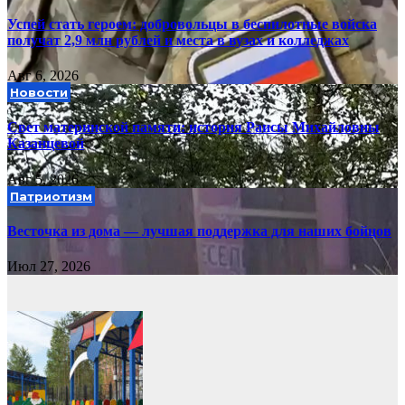
Успей стать героем: добровольцы в беспилотные войска
получат 2,9 млн рублей и места в вузах и колледжах
Авг 6, 2026
Новости
Свет материнской памяти: история Раисы Михайловны
Казанцевой
Авг 5, 2026
Патриотизм
Весточка из дома — лучшая поддержка для наших бойцов
Июл 27, 2026