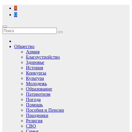
Перейти
к
содержимому
Общество
Армия
Благоустройство
Здоровье
История
Конкурсы
Культура
Молодежь
Образование
Патриотизм
Погода
Помощь
Пособия и Пенсии
Праздники
Религия
СВО
Семья