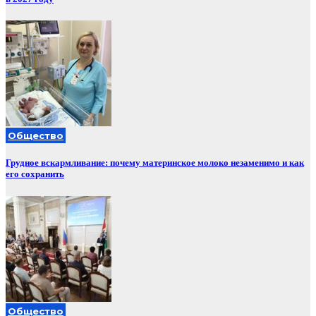
Общество
Грудное вскармливание: почему материнское молоко незаменимо и как
его сохранить
Общество