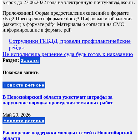
в срок до 27.06.2022 года на электронную почтуkanv@nso.ru .
Приложения:1 Форма предоставления сведений в формате
xlsx;2 Пресс-релиз в формате docx;3 Цифровые изображения
(макеты) в формате pdf;4 Материалы о согласии на СМС-
информирование в формате pdf.
Навигация
Сотрудники ГИБДД, провели профилактичейские
рейды.
по
Не исполняешь решение суда будь готов к наказанию
записям
Раздел:
Законы
Похожая запись
Новости региона
В Новосибирской области ужесточат штрафы за
нарушение порядка проведения земляных работ
Май 29, 2026
Новости региона
Расширение поддержки молодых семей в Новосибирской
области