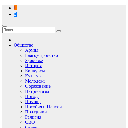
Перейти
к
содержимому
Общество
Армия
Благоустройство
Здоровье
История
Конкурсы
Культура
Молодежь
Образование
Патриотизм
Погода
Помощь
Пособия и Пенсии
Праздники
Религия
СВО
Семья