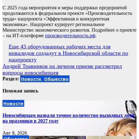
С 2025 года мероприятия и меры поддержки предприятий
продолжаются в федеральном проекте «Производительность
труда» нацпроекта «Эффективная и конкурентная
экономика». Нацпроект курирует региональное
Министерство экономического развития. Подробнее о проекте
– на ИТ-платформе
производительность.рф
.
Навигация
Еще 43 оборудованных рабочих места для
инвалидов создадут в Новосибирской области по
по
нацпроекту
записям
Андрей Травников на личном приеме рассмотрел
вопросы новосибирцев
Раздел:
Новости
Общество
Похожая запись
Новости
Новосибирцам назвали точное количество выходных дней
на праздники в 2027 году
Авг 8, 2026
Общество