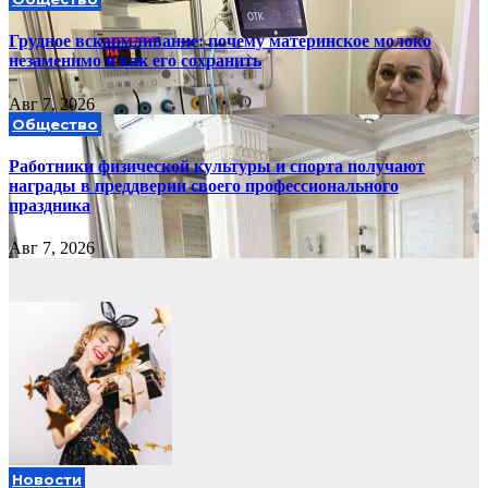
Грудное вскармливание: почему материнское молоко
незаменимо и как его сохранить
Авг 7, 2026
Общество
Работники физической культуры и спорта получают
награды в преддверии своего профессионального
праздника
Авг 7, 2026
Новости