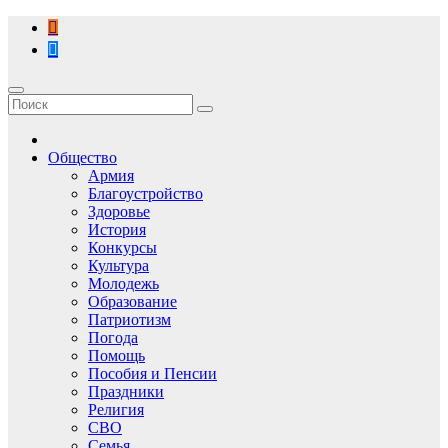
Перейти
к
содержимому
Общество
Армия
Благоустройство
Здоровье
История
Конкурсы
Культура
Молодежь
Образование
Патриотизм
Погода
Помощь
Пособия и Пенсии
Праздники
Религия
СВО
Семья