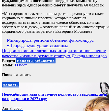
нуждающимся в постоянной поддержке. Комплексную
помощь здесь одновременно смогут получать 60 человек.
«Мы гордимся тем, что в нашем регионе реализуются такие
социально значимые проекты, которые помогают
поддерживать самых уязвимых членов общества, сочетая
заботу о теле и духе», – отметила первый замминистра труда и
социального развития региона Екатерина Москалева.
Навигация
Минприроды региона объявлен фотоконкурс
«Природа культурной столицы»
по
Продвижение инклюзивных инициатив и повышение
записям
качества жизни: в регионе стартует Декада инвалидов
Раздел:
Новости
Общество
Темы:
ТГпост
Похожая запись
Новости
Новосибирцам назвали точное количество выходных дней
на праздники в 2027 году
Авг 8, 2026