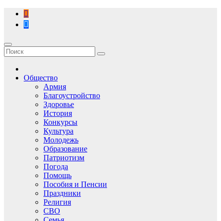
Перейти
к
содержимому
Общество
Армия
Благоустройство
Здоровье
История
Конкурсы
Культура
Молодежь
Образование
Патриотизм
Погода
Помощь
Пособия и Пенсии
Праздники
Религия
СВО
Семья