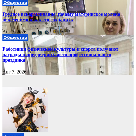
Общество
Грудное вскармливание: почему материнское молоко
незаменимо и как его сохранить
Авг 7, 2026
Общество
Работники физической культуры и спорта получают
награды в преддверии своего профессионального
праздника
Авг 7, 2026