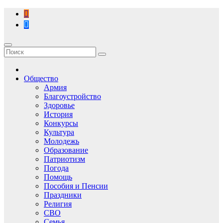
Перейти
к
содержимому
Общество
Армия
Благоустройство
Здоровье
История
Конкурсы
Культура
Молодежь
Образование
Патриотизм
Погода
Помощь
Пособия и Пенсии
Праздники
Религия
СВО
Семья