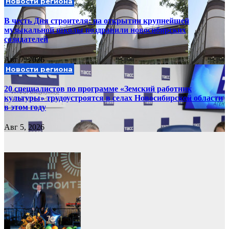
Новости региона
В честь Дня строителя: на открытии крупнейшей
музыкальной школы поздравили новосибирских
созидателей
Авг 7, 2026
Новости региона
20 специалистов по программе «Земский работник
культуры» трудоустроятся в селах Новосибирской области
в этом году
Авг 5, 2026