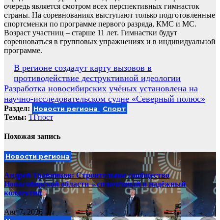
очередь является смотром всех перспективных гимнасток
страны. На соревнованиях выступают только подготовленные
спортсменки по программе первого разряда, КМС и МС.
Возраст участниц – старше 11 лет. Гимнастки будут
соревноваться в групповых упражнениях и в индивидуальной
программе.
Навигация
В регионе создадут карту вызовов в
противодействие деструктивной идеологии
по
Разработка новосибирских учёных установлена на
записям
научно-исследовательском судне «Северный полюс»
Раздел:
Новости региона
Спорт
Темы:
ТГпост
Похожая запись
Новости региона
Андрей Травников: Строительное сообщество
Новосибирской области – сплочённый и надёжный
коллектив
Авг 7, 2026