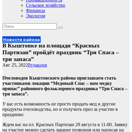
Сельское хозяйство
Финансы
Экология
Новости района
В Кыштовке на площади “Красных
Партизан” пройдёт праздник “Три Спаса –
три запаса”
Авг 25, 2022
Редакция
Пчеловодов Кыштовского района приглашаем стать
участниками локации “Медовый Спас – нам медку
припас” районного фольклорного праздника “Три Спаса –
три запаса”.
У вас есть возможность не просто продать мед и другие
продукты пчеловодства, но и получить приз за участие в
празднике.
Ждем вас на пл. Красных Партизан 29 августа в 11-00. Заявку
на участие можно сделать заранее позвонив или написав на