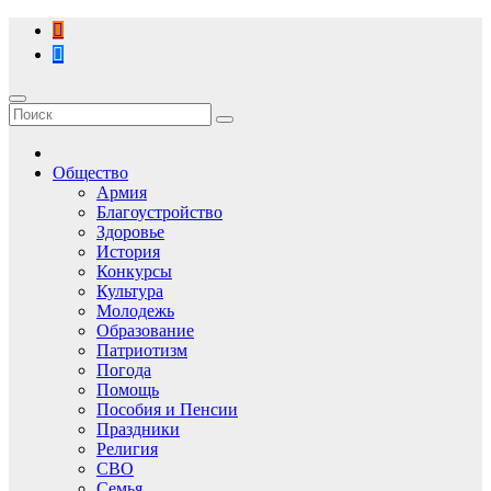
Перейти
к
содержимому
Общество
Армия
Благоустройство
Здоровье
История
Конкурсы
Культура
Молодежь
Образование
Патриотизм
Погода
Помощь
Пособия и Пенсии
Праздники
Религия
СВО
Семья