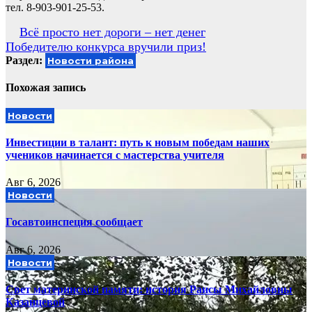
тел. 8-903-901-25-53.
Навигация
Всё просто нет дороги – нет денег
Победителю конкурса вручили приз!
по
Раздел:
Новости района
записям
Похожая запись
Новости
Инвестиции в талант: путь к новым победам наших
учеников начинается с мастерства учителя
Авг 6, 2026
Новости
Госавтоинспеция сообщает
Авг 6, 2026
Новости
Свет материнской памяти: история Раисы Михайловны
Казанцевой